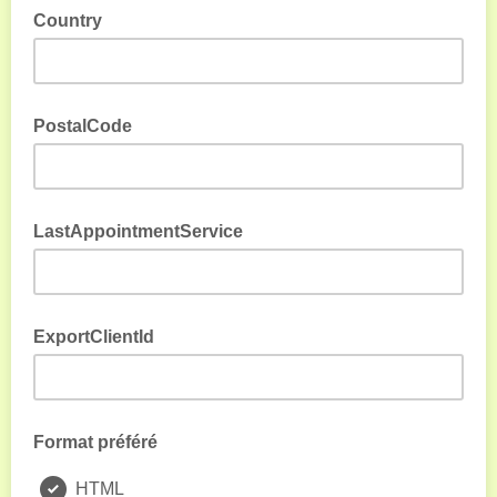
Country
PostalCode
LastAppointmentService
ExportClientId
Format préféré
HTML